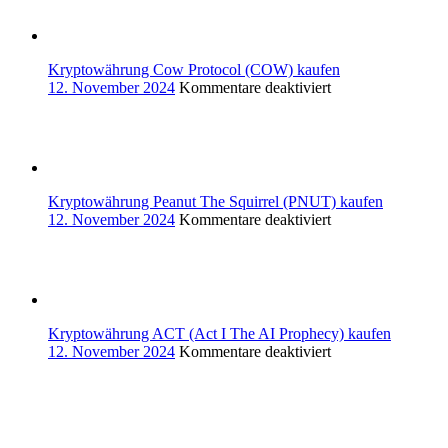
(LUMIA)
kaufen
Kryptowährung Cow Protocol (COW) kaufen
für
12. November 2024
Kommentare deaktiviert
Kryptowährung
Cow
Protocol
(COW)
kaufen
Kryptowährung Peanut The Squirrel (PNUT) kaufen
für
12. November 2024
Kommentare deaktiviert
Kryptowährung
Peanut
The
Squirrel
(PNUT)
kaufen
Kryptowährung ACT (Act I The AI Prophecy) kaufen
für
12. November 2024
Kommentare deaktiviert
Kryptowährung
ACT
(Act
I
The