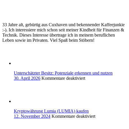
33 Jahre alt, gebürtig aus Cuxhaven und bekennender Kaffeejunkie
:-). Ich interessiere mich schon seit meiner Kindheit für Finanzen &
Technik. Dieses Interesse übertrage ich in meinem beruflichen
Leben sowie im Privaten. Viel Spaß beim Stöbern!
Unterschätzter Besitz: Potenziale erkennen und nutzen
für
30. April 2026
Kommentare deaktiviert
Unterschätzter
Besitz:
Potenziale
erkennen
und
nutzen
Kryptowährung Lumia (LUMIA) kaufen
für
12. November 2024
Kommentare deaktiviert
Kryptowährung
Lumia