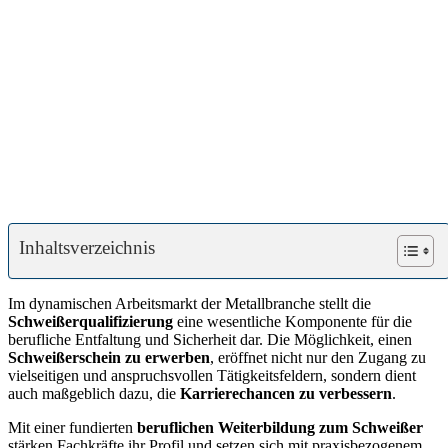
Kosten
–
Vorteile
des
Schweißers
bei
der
Jobsuche
Inhaltsverzeichnis
Im dynamischen Arbeitsmarkt der Metallbranche stellt die
Schweißerqualifizierung
eine wesentliche Komponente für die
berufliche Entfaltung und Sicherheit dar. Die Möglichkeit, einen
Schweißerschein zu erwerben
, eröffnet nicht nur den Zugang zu
vielseitigen und anspruchsvollen Tätigkeitsfeldern, sondern dient
auch maßgeblich dazu, die
Karrierechancen zu verbessern
.
Mit einer fundierten
beruflichen Weiterbildung zum Schweißer
stärken Fachkräfte ihr Profil und setzen sich mit praxisbezogenem