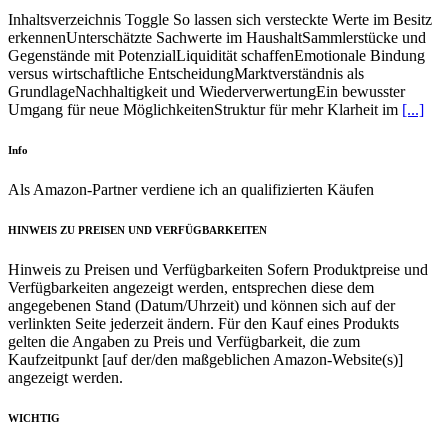
Unterschätzter
Inhaltsverzeichnis Toggle So lassen sich versteckte Werte im Besitz
Besitz:
erkennenUnterschätzte Sachwerte im HaushaltSammlerstücke und
Potenziale
Gegenstände mit PotenzialLiquidität schaffenEmotionale Bindung
erkennen
versus wirtschaftliche EntscheidungMarktverständnis als
und
GrundlageNachhaltigkeit und WiederverwertungEin bewusster
nutzen
Umgang für neue MöglichkeitenStruktur für mehr Klarheit im
[...]
Info
Als Amazon-Partner verdiene ich an qualifizierten Käufen
HINWEIS ZU PREISEN UND VERFÜGBARKEITEN
Hinweis zu Preisen und Verfügbarkeiten Sofern Produktpreise und
Verfügbarkeiten angezeigt werden, entsprechen diese dem
angegebenen Stand (Datum/Uhrzeit) und können sich auf der
verlinkten Seite jederzeit ändern. Für den Kauf eines Produkts
gelten die Angaben zu Preis und Verfügbarkeit, die zum
Kaufzeitpunkt [auf der/den maßgeblichen Amazon-Website(s)]
angezeigt werden.
WICHTIG