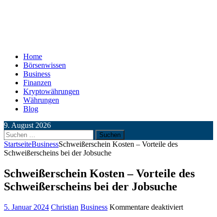
Home
Börsenwissen
Business
Finanzen
Kryptowährungen
Währungen
Blog
9. August 2026
Suchen
nach:
Startseite
Business
Schweißerschein Kosten – Vorteile des
Schweißerscheins bei der Jobsuche
Schweißerschein Kosten – Vorteile des
Schweißerscheins bei der Jobsuche
für
5. Januar 2024
Christian
Business
Kommentare deaktiviert
Schweißer