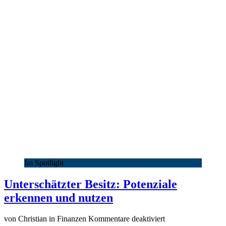
AI
Prophecy)
kaufen
Im Spotlight
Unterschätzter Besitz: Potenziale
erkennen und nutzen
für
von Christian in Finanzen
Kommentare deaktiviert