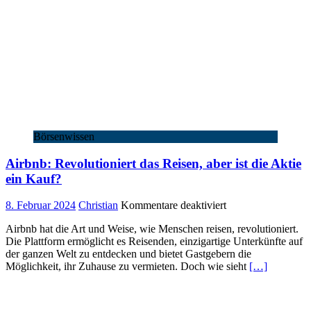
Börsenwissen
Airbnb: Revolutioniert das Reisen, aber ist die Aktie
ein Kauf?
für
8. Februar 2024
Christian
Kommentare deaktiviert
Airbnb:
Airbnb hat die Art und Weise, wie Menschen reisen, revolutioniert.
Revolutioniert
Die Plattform ermöglicht es Reisenden, einzigartige Unterkünfte auf
das
der ganzen Welt zu entdecken und bietet Gastgebern die
Reisen,
Möglichkeit, ihr Zuhause zu vermieten. Doch wie sieht
[…]
aber
ist
die
Aktie