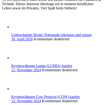
Technik. Dieses Interesse übertrage ich in meinem beruflichen
Leben sowie im Privaten. Viel Spaß beim Stöbern!
Unterschätzter Besitz: Potenziale erkennen und nutzen
für
30. April 2026
Kommentare deaktiviert
Unterschätzter
Besitz:
Potenziale
erkennen
und
nutzen
Kryptowährung Lumia (LUMIA) kaufen
für
12. November 2024
Kommentare deaktiviert
Kryptowährung
Lumia
(LUMIA)
kaufen
Kryptowährung Cow Protocol (COW) kaufen
für
12. November 2024
Kommentare deaktiviert
Kryptowährung