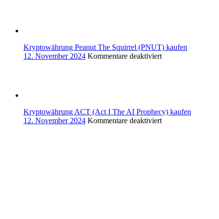
Cow
Protocol
(COW)
kaufen
Kryptowährung Peanut The Squirrel (PNUT) kaufen
für
12. November 2024
Kommentare deaktiviert
Kryptowährung
Peanut
The
Squirrel
(PNUT)
kaufen
Kryptowährung ACT (Act I The AI Prophecy) kaufen
für
12. November 2024
Kommentare deaktiviert
Kryptowährung
ACT
(Act
I
The
AI
Prophecy)
kaufen