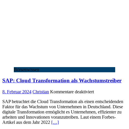
dem
Monsanto-
Deal
Börsenwissen
SAP: Cloud Transformation als Wachstumstreiber
für
8. Februar 2024
Christian
Kommentare deaktiviert
SAP:
SAP betrachtet die Cloud Transformation als einen entscheidenden
Cloud
Faktor für das Wachstum von Unternehmen in Deutschland. Diese
Transformation
digitale Transformation ermöglicht es Unternehmen, effizienter zu
als
arbeiten und Innovationen voranzutreiben. Laut einem Forbes-
Wachstumstreiber
Artikel aus dem Jahr 2022
[…]