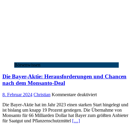
ein
Kauf?
Börsenwissen
Die Bayer-Aktie: Herausforderungen und Chancen
nach dem Monsanto-Deal
für
8. Februar 2024
Christian
Kommentare deaktiviert
Die
Die Bayer-Aktie hat im Jahr 2023 einen starken Start hingelegt und
Bayer-
ist bislang um knapp 19 Prozent gestiegen. Die Übernahme von
Aktie:
Monsanto für 66 Milliarden Dollar hat Bayer zum größten Anbieter
Herausforderungen
für Saatgut und Pflanzenschutzmittel
[…]
und
Chancen
nach