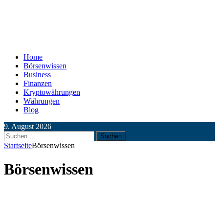
Home
Börsenwissen
Business
Finanzen
Kryptowährungen
Währungen
Blog
9. August 2026
Suchen
nach:
Startseite
Börsenwissen
Börsenwissen