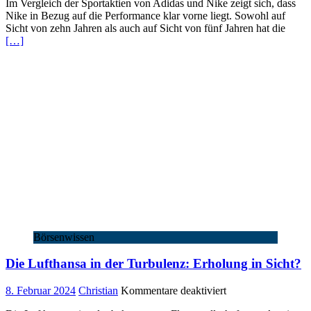
Im Vergleich der Sportaktien von Adidas und Nike zeigt sich, dass
vs.
Nike in Bezug auf die Performance klar vorne liegt. Sowohl auf
Nike:
Sicht von zehn Jahren als auch auf Sicht von fünf Jahren hat die
Welche
[…]
Sportaktie
läuft
besser?
Börsenwissen
Die Lufthansa in der Turbulenz: Erholung in Sicht?
für
8. Februar 2024
Christian
Kommentare deaktiviert
Die