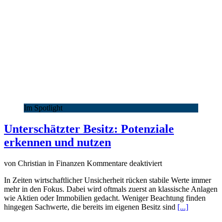
Im Spotlight
Unterschätzter Besitz: Potenziale
erkennen und nutzen
für
von Christian in Finanzen
Kommentare deaktiviert
Unterschätzter
In Zeiten wirtschaftlicher Unsicherheit rücken stabile Werte immer
Besitz:
mehr in den Fokus. Dabei wird oftmals zuerst an klassische Anlagen
Potenziale
wie Aktien oder Immobilien gedacht. Weniger Beachtung finden
erkennen
hingegen Sachwerte, die bereits im eigenen Besitz sind
[...]
und
nutzen