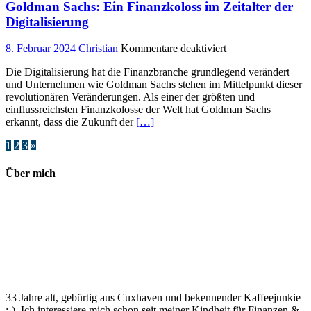
Goldman Sachs: Ein Finanzkoloss im Zeitalter der
Digitalisierung
für
8. Februar 2024
Christian
Kommentare deaktiviert
Goldman
Die Digitalisierung hat die Finanzbranche grundlegend verändert
Sachs:
und Unternehmen wie Goldman Sachs stehen im Mittelpunkt dieser
Ein
revolutionären Veränderungen. Als einer der größten und
Finanzkoloss
einflussreichsten Finanzkolosse der Welt hat Goldman Sachs
im
erkannt, dass die Zukunft der
[…]
Zeitalter
der
Seitennummerierung
1
2
3
»
Digitalisierung
der
Über mich
Beiträge
33 Jahre alt, gebürtig aus Cuxhaven und bekennender Kaffeejunkie
:-). Ich interessiere mich schon seit meiner Kindheit für Finanzen &