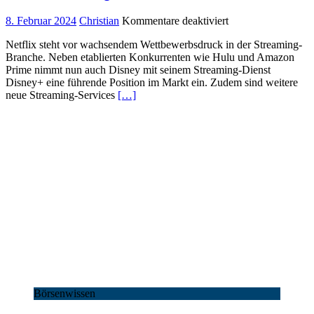
für
8. Februar 2024
Christian
Kommentare deaktiviert
Netflix:
Netflix steht vor wachsendem Wettbewerbsdruck in der Streaming-
Streaming-
Branche. Neben etablierten Konkurrenten wie Hulu und Amazon
Riese
Prime nimmt nun auch Disney mit seinem Streaming-Dienst
im
Disney+ eine führende Position im Markt ein. Zudem sind weitere
Wettbewerbsdruck
neue Streaming-Services
[…]
Börsenwissen