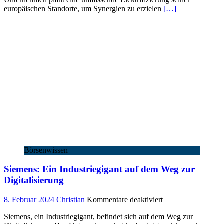
zur
europäischen Standorte, um Synergien zu erzielen
[…]
Zukunft?
Börsenwissen
Siemens: Ein Industriegigant auf dem Weg zur
Digitalisierung
für
8. Februar 2024
Christian
Kommentare deaktiviert
Siemens:
Siemens, ein Industriegigant, befindet sich auf dem Weg zur
Ein