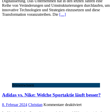
Digitalisierung. Das Unternehmen hat in den letzten Jahren eine
Industriegigant
Reihe von Veränderungen und Umstrukturierungen durchlaufen, um
auf
innovative Technologien und Strategien einzusetzen und diese
dem
Transformation voranzutreiben. Die
[…]
Weg
zur
Digitalisierung
Börsenwissen
Adidas vs. Nike: Welche Sportaktie läuft besser?
für
8. Februar 2024
Christian
Kommentare deaktiviert
Adidas