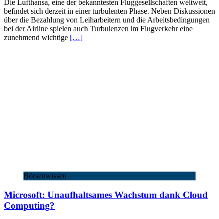
Die Lufthansa, eine der bekanntesten Fluggesellschaften weltweit,
Lufthansa
befindet sich derzeit in einer turbulenten Phase. Neben Diskussionen
in
über die Bezahlung von Leiharbeitern und die Arbeitsbedingungen
der
bei der Airline spielen auch Turbulenzen im Flugverkehr eine
Turbulenz:
zunehmend wichtige
[…]
Erholung
in
Sicht?
Börsenwissen
Microsoft: Unaufhaltsames Wachstum dank Cloud
Computing?