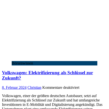
Börsenwissen
Volkswagen: Elektrifizierung als Schlüssel zur
Zukunft?
für
8. Februar 2024
Christian
Kommentare deaktiviert
Volkswagen:
Volkswagen, einer der größten deutschen Autobauer, setzt auf
Elektrifizierung
Elektrifizierung als Schlüssel zur Zukunft und hat umfangreiche
als
Investitionen in E-Mobilität und Digitalisierung angekündigt. Das
Schlüssel
Unternehmen plant eine umfassende Elektrifizierung seiner