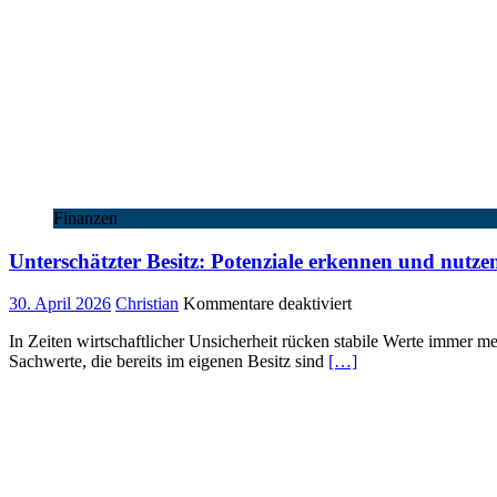
Finanzen
Unterschätzter Besitz: Potenziale erkennen und nutze
für
30. April 2026
Christian
Kommentare deaktiviert
Unterschätzter
In Zeiten wirtschaftlicher Unsicherheit rücken stabile Werte immer 
Besitz:
Sachwerte, die bereits im eigenen Besitz sind
[…]
Potenziale
erkennen
und
nutzen