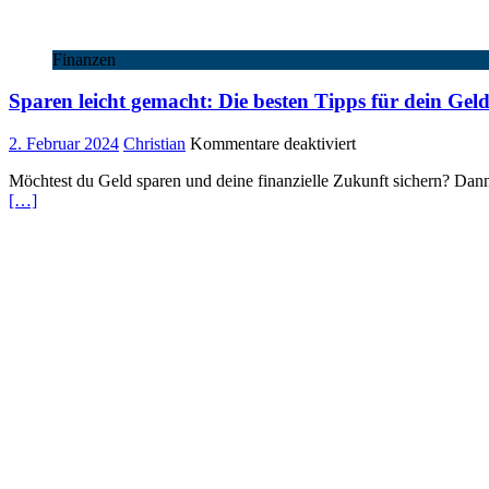
Finanzen
Sparen leicht gemacht: Die besten Tipps für dein Gel
für
2. Februar 2024
Christian
Kommentare deaktiviert
Sparen
Möchtest du Geld sparen und deine finanzielle Zukunft sichern? Dann b
leicht
[…]
gemacht:
Die
besten
Tipps
für
dein
Geld