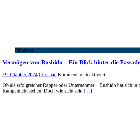
Finanzen
Vermögen von Bushido – Ein Blick hinter die Fassad
für
19. Oktober 2024
Christian
Kommentare deaktiviert
Vermögen
Ob als erfolgreicher Rapper oder Unternehmer – Bushido hat sich in 
von
Rampenlicht stehen. Doch wie sieht sein
[…]
Bushido
–
Ein
Blick
hinter
die
Fassade