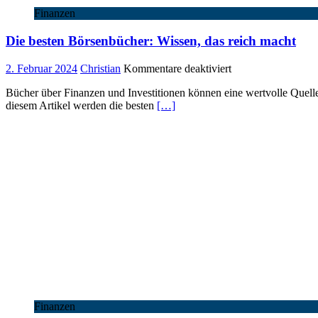
Finanzen
Die besten Börsenbücher: Wissen, das reich macht
für
2. Februar 2024
Christian
Kommentare deaktiviert
Die
Bücher über Finanzen und Investitionen können eine wertvolle Quelle
besten
diesem Artikel werden die besten
[…]
Börsenbücher:
Wissen,
das
reich
macht
Finanzen