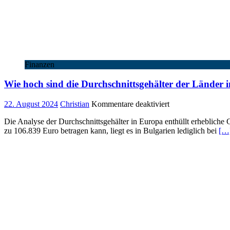
Finanzen
Wie hoch sind die Durchschnittsgehälter der Länder 
für
22. August 2024
Christian
Kommentare deaktiviert
Wie
Die Analyse der Durchschnittsgehälter in Europa enthüllt erheblich
hoch
zu 106.839 Euro betragen kann, liegt es in Bulgarien lediglich bei
[…
sind
die
Durchschnittsgehäl
der
Länder
in
Europa?