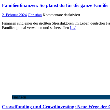
Familienfinanzen: So planst du für die ganze Familie
für
2. Februar 2024
Christian
Kommentare deaktiviert
Familienfinanzen:
Finanzen sind einer der größten Stressfaktoren im Leben deutscher Fam
So
Familie optimal verwalten und sicherstellen
[…]
planst
du
für
die
ganze
Familie
Finanzen
Crowdfunding und Crowdinvesting: Neue Wege der 