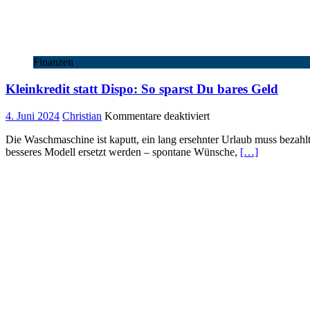
Finanzen
Kleinkredit statt Dispo: So sparst Du bares Geld
für
4. Juni 2024
Christian
Kommentare deaktiviert
Kleinkredit
Die Waschmaschine ist kaputt, ein lang ersehnter Urlaub muss bezahl
statt
besseres Modell ersetzt werden – spontane Wünsche,
[…]
Dispo:
So
sparst
Du
bares
Geld