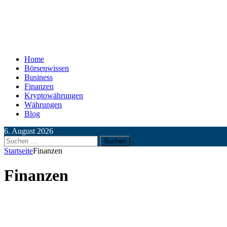
Home
Börsenwissen
Business
Finanzen
Kryptowährungen
Währungen
Blog
6. August 2026
Suchen
nach:
Startseite
Finanzen
Finanzen