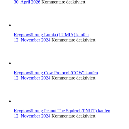
für
30. April 2026
Kommentare deaktiviert
Unterschätzter
Besitz:
Potenziale
erkennen
und
nutzen
Kryptowährung Lumia (LUMIA) kaufen
für
12. November 2024
Kommentare deaktiviert
Kryptowährung
Lumia
(LUMIA)
kaufen
Kryptowährung Cow Protocol (COW) kaufen
für
12. November 2024
Kommentare deaktiviert
Kryptowährung
Cow
Protocol
(COW)
kaufen
Kryptowährung Peanut The Squirrel (PNUT) kaufen
für
12. November 2024
Kommentare deaktiviert
Kryptowährung
Peanut