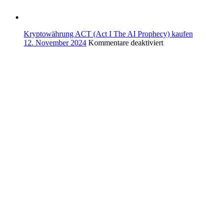
The
Squirrel
(PNUT)
kaufen
Kryptowährung ACT (Act I The AI Prophecy) kaufen
für
12. November 2024
Kommentare deaktiviert
Kryptowährung
ACT
(Act
I
The
AI
Prophecy)
kaufen