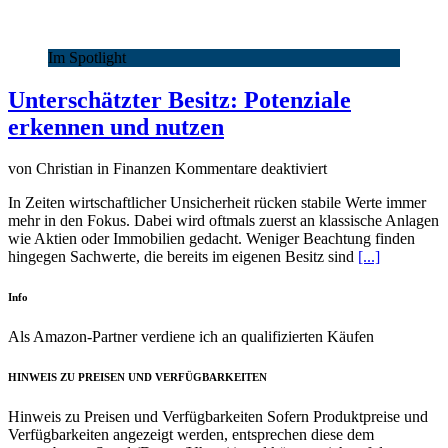
Im Spotlight
Unterschätzter Besitz: Potenziale
erkennen und nutzen
für
von Christian in Finanzen
Kommentare deaktiviert
Unterschätzter
In Zeiten wirtschaftlicher Unsicherheit rücken stabile Werte immer
Besitz:
mehr in den Fokus. Dabei wird oftmals zuerst an klassische Anlagen
Potenziale
wie Aktien oder Immobilien gedacht. Weniger Beachtung finden
erkennen
hingegen Sachwerte, die bereits im eigenen Besitz sind
[...]
und
nutzen
Info
Als Amazon-Partner verdiene ich an qualifizierten Käufen
HINWEIS ZU PREISEN UND VERFÜGBARKEITEN
Hinweis zu Preisen und Verfügbarkeiten Sofern Produktpreise und
Verfügbarkeiten angezeigt werden, entsprechen diese dem