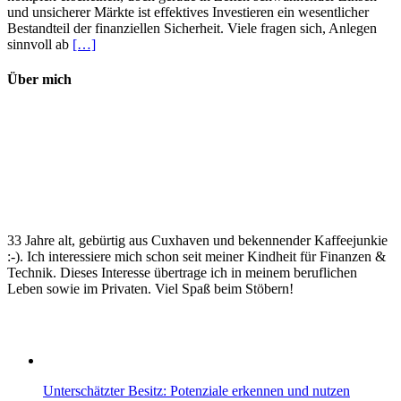
und unsicherer Märkte ist effektives Investieren ein wesentlicher
wann
Bestandteil der finanziellen Sicherheit. Viele fragen sich, Anlegen
–
sinnvoll ab
[…]
Tipps
für
Einsteiger
Über mich
33 Jahre alt, gebürtig aus Cuxhaven und bekennender Kaffeejunkie
:-). Ich interessiere mich schon seit meiner Kindheit für Finanzen &
Technik. Dieses Interesse übertrage ich in meinem beruflichen
Leben sowie im Privaten. Viel Spaß beim Stöbern!
Unterschätzter Besitz: Potenziale erkennen und nutzen