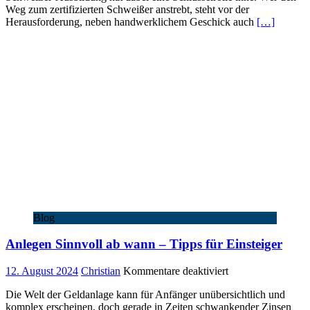
Weg zum zertifizierten Schweißer anstrebt, steht vor der
Voraussetzungen
Herausforderung, neben handwerklichem Geschick auch
[…]
&
Kurse
Blog
Anlegen Sinnvoll ab wann – Tipps für Einsteiger
für
12. August 2024
Christian
Kommentare deaktiviert
Anlegen
Die Welt der Geldanlage kann für Anfänger unübersichtlich und
Sinnvoll
komplex erscheinen, doch gerade in Zeiten schwankender Zinsen
ab