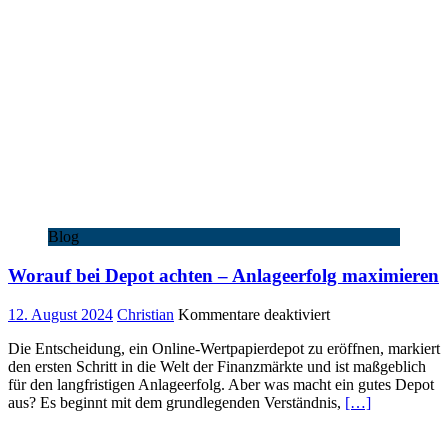
Europa?
Blog
Worauf bei Depot achten – Anlageerfolg maximieren
für
12. August 2024
Christian
Kommentare deaktiviert
Worauf
Die Entscheidung, ein Online-Wertpapierdepot zu eröffnen, markiert
bei
den ersten Schritt in die Welt der Finanzmärkte und ist maßgeblich
Depot
für den langfristigen Anlageerfolg. Aber was macht ein gutes Depot
achten
aus? Es beginnt mit dem grundlegenden Verständnis,
[…]
–
Anlageerfolg
maximieren