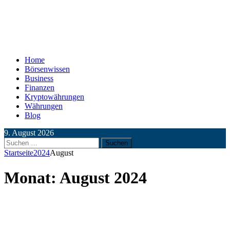
Home
Börsenwissen
Business
Finanzen
Kryptowährungen
Währungen
Blog
9. August 2026
Suchen
nach:
Startseite
2024
August
Monat:
August 2024