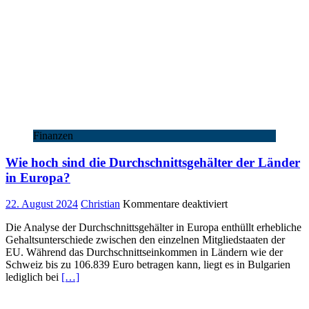
Finanzen
Wie hoch sind die Durchschnittsgehälter der Länder
in Europa?
für
22. August 2024
Christian
Kommentare deaktiviert
Wie
Die Analyse der Durchschnittsgehälter in Europa enthüllt erhebliche
hoch
Gehaltsunterschiede zwischen den einzelnen Mitgliedstaaten der
sind
EU. Während das Durchschnittseinkommen in Ländern wie der
die
Schweiz bis zu 106.839 Euro betragen kann, liegt es in Bulgarien
Durchschnittsgehäl
lediglich bei
[…]
der
Länder
in