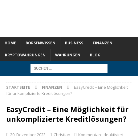
HOME
BÖRSENWISSEN
BUSINESS
FINANZEN
KRYPTOWÄHRUNGEN
WÄHRUNGEN
BLOG
STARTSEITE
FINANZEN
EasyCredit – Eine Möglichkeit
für unkomplizierte Kreditlösungen?
EasyCredit – Eine Möglichkeit für
unkomplizierte Kreditlösungen?
20. Dezember 2023
Christian
Kommentare deaktiviert