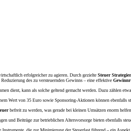
rtschaftlich erfolgreicher zu agieren. Durch gezielte
Steuer Strategie
die Reduzierung des zu versteuernden Gewinns – eine effektive
Gewinnr
hmen dient, kann als solche geltend gemacht werden. Dazu zählen et
nem Wert von 35 Euro sowie Sponsoring-Aktionen können ebenfalls ste
euer
befreit zu werden, was gerade bei kleinen Umsätzen enorm helfe
n und Beiträge zur betrieblichen Altersvorsorge bieten ebenfalls steue
 Instrumente, die zur Minimierung der Steuerlast führend – ein Aspekt,