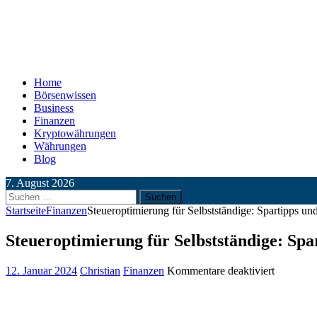
Home
Börsenwissen
Business
Finanzen
Kryptowährungen
Währungen
Blog
7. August 2026
Suchen
nach:
Startseite
Finanzen
Steueroptimierung für Selbstständige: Spartipps und
Steueroptimierung für Selbstständige: Spa
für
12. Januar 2024
Christian
Finanzen
Kommentare deaktiviert
Steuerop
für
Selbststä