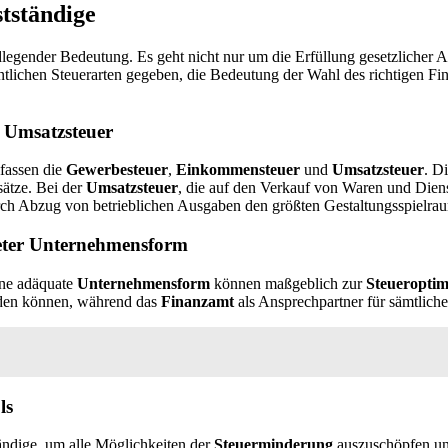
stständige
egender Bedeutung. Es geht nicht nur um die Erfüllung gesetzlicher 
ntlichen Steuerarten gegeben, die Bedeutung der Wahl des richtigen F
 Umsatzsteuer
mfassen die
Gewerbesteuer
,
Einkommensteuer
und
Umsatzsteuer
. D
ätze. Bei der
Umsatzsteuer
, die auf den Verkauf von Waren und Diens
rch Abzug von betrieblichen Ausgaben den größten Gestaltungsspielra
eter Unternehmensform
ine adäquate
Unternehmensform
können maßgeblich zur
Steueropti
den können, während das
Finanzamt
als Ansprechpartner für sämtliche
ls
ständige, um alle Möglichkeiten der
Steuerminderung
auszuschöpfen und