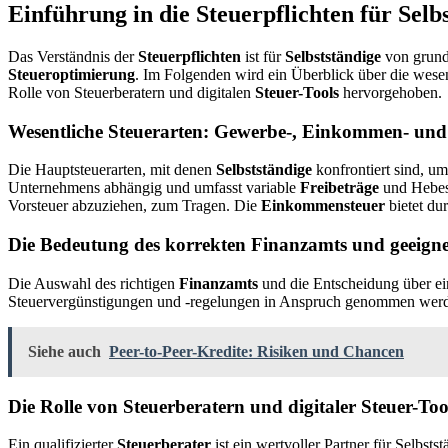
Einführung in die Steuerpflichten für Selb
Das Verständnis der
Steuerpflichten
ist für
Selbstständige
von grundl
Steueroptimierung
. Im Folgenden wird ein Überblick über die wese
Rolle von Steuerberatern und digitalen
Steuer-Tools
hervorgehoben.
Wesentliche Steuerarten: Gewerbe-, Einkommen- und
Die Hauptsteuerarten, mit denen
Selbstständige
konfrontiert sind, u
Unternehmens abhängig und umfasst variable
Freibeträge
und Hebes
Vorsteuer abzuziehen, zum Tragen. Die
Einkommensteuer
bietet du
Die Bedeutung des korrekten Finanzamts und geeign
Die Auswahl des richtigen
Finanzamts
und die Entscheidung über e
Steuervergünstigungen und -regelungen in Anspruch genommen wer
Siehe auch
Peer-to-Peer-Kredite: Risiken und Chancen
Die Rolle von Steuerberatern und digitaler Steuer-Too
Ein qualifizierter
Steuerberater
ist ein wertvoller Partner für Selbst