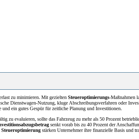
rlast zu minimieren. Mit gezielten
Steueroptimierungs
-Maßnahmen las
egische Dienstwagen-Nutzung, kluge Abschreibungsverfahren oder Inves
 und ein gutes Gespür für zeitliche Planung und Investitionen.
ltig zu evaluieren, sollte das Fahrzeug zu mehr als 50 Prozent betrieb
nvestitionsabzugsbetrag
senkt vorab bis zu 40 Prozent der Anschaffun
e
Steueroptimierung
stärken Unternehmer ihre finanzielle Basis und t