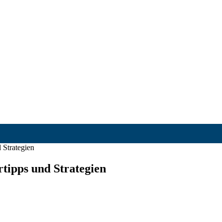
 Strategien
rtipps und Strategien
timierung
ndige: