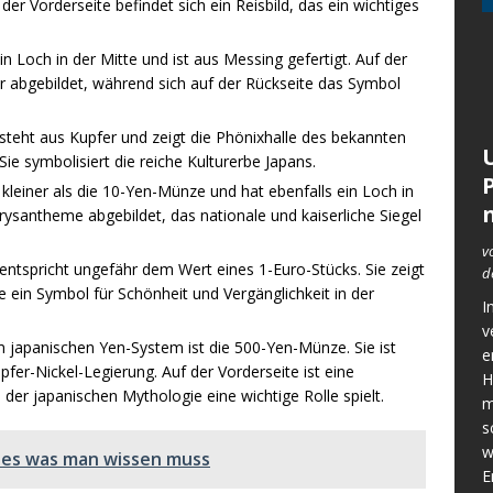
der Vorderseite befindet sich ein Reisbild, das ein wichtiges
 Loch in der Mitte und ist aus Messing gefertigt. Auf der
er abgebildet, während sich auf der Rückseite das Symbol
eht aus Kupfer und zeigt die Phönixhalle des bekannten
ie symbolisiert die reiche Kulturerbe Japans.
kleiner als die 10-Yen-Münze und hat ebenfalls ein Loch in
hrysantheme abgebildet, das nationale und kaiserliche Siegel
v
tspricht ungefähr dem Wert eines 1-Euro-Stücks. Sie zeigt
d
ie ein Symbol für Schönheit und Vergänglichkeit in der
I
v
japanischen Yen-System ist die 500-Yen-Münze. Sie ist
e
pfer-Nickel-Legierung. Auf der Vorderseite ist eine
H
 der japanischen Mythologie eine wichtige Rolle spielt.
m
s
w
lles was man wissen muss
E