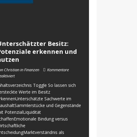
Unterschätzter Besitz:
Potenziale erkennen und
nutzen
on Christian in Finanzen
Kommentare
eaktiviert
nhaltsverzeichnis Toggle So lassen sich
ersteckte Werte im Besitz
rkennenUnterschätzte Sachwerte im
aushaltSammlerstücke und Gegenstände
it PotenzialLiquidität
chaffenEmotionale Bindung versus
irtschaftliche
ntscheidungMarktverständnis als