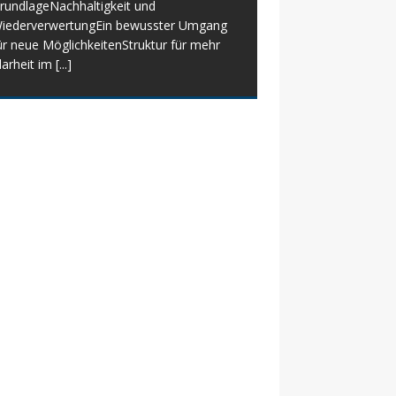
rundlageNachhaltigkeit und
iederverwertungEin bewusster Umgang
ür neue MöglichkeitenStruktur für mehr
larheit im
[...]