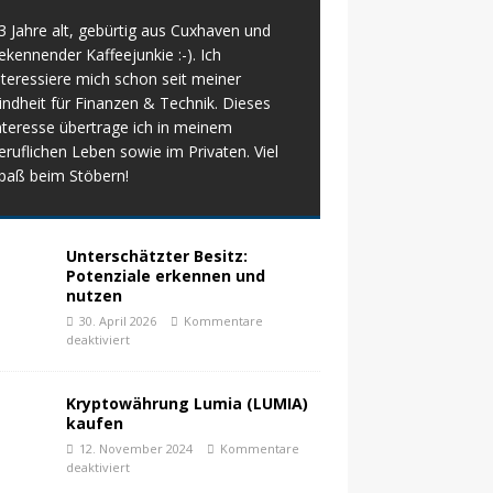
3 Jahre alt, gebürtig aus Cuxhaven und
ekennender Kaffeejunkie :-). Ich
nteressiere mich schon seit meiner
indheit für Finanzen & Technik. Dieses
nteresse übertrage ich in meinem
eruflichen Leben sowie im Privaten. Viel
paß beim Stöbern!
Unterschätzter Besitz:
Potenziale erkennen und
nutzen
30. April 2026
Kommentare
deaktiviert
Kryptowährung Lumia (LUMIA)
kaufen
12. November 2024
Kommentare
deaktiviert