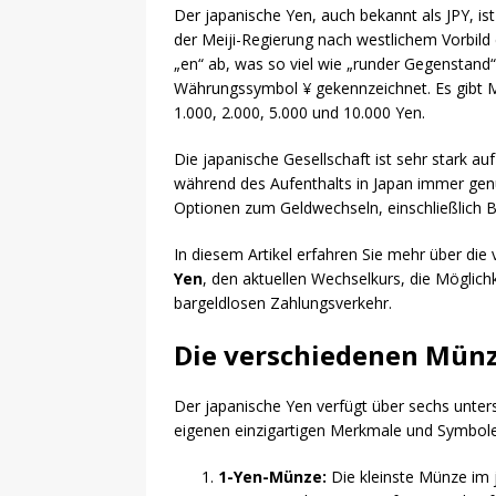
Der japanische Yen, auch bekannt als JPY, ist
der Meiji-Regierung nach westlichem Vorbil
„en“ ab, was so viel wie „runder Gegenstand“
Währungssymbol ¥ gekennzeichnet. Es gibt M
1.000, 2.000, 5.000 und 10.000 Yen.
Die japanische Gesellschaft ist sehr stark au
während des Aufenthalts in Japan immer genü
Optionen zum Geldwechseln, einschließlich 
In diesem Artikel erfahren Sie mehr über d
Yen
, den aktuellen Wechselkurs, die Möglic
bargeldlosen Zahlungsverkehr.
Die verschiedenen Münz
Der japanische Yen verfügt über sechs unter
eigenen einzigartigen Merkmale und Symbole,
1-Yen-Münze:
Die kleinste Münze im 