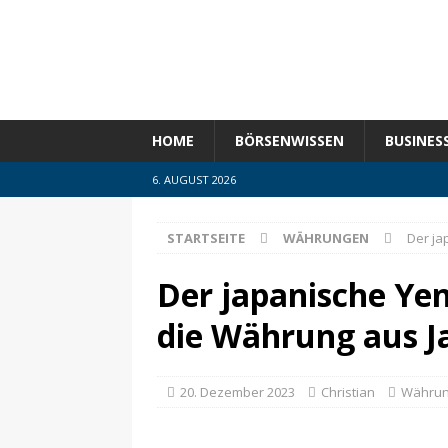
HOME
BÖRSENWISSEN
BUSINES
6. AUGUST 2026
STARTSEITE
WÄHRUNGEN
Der ja
Der japanische Ye
die Währung aus J
20. Dezember 2023
Christian
Währu