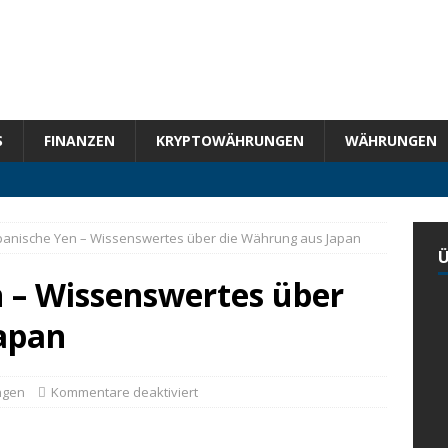
S
FINANZEN
KRYPTOWÄHRUNGEN
WÄHRUNGEN
panische Yen – Wissenswertes über die Währung aus Japan
Ü
n – Wissenswertes über
apan
ngen
Kommentare deaktiviert