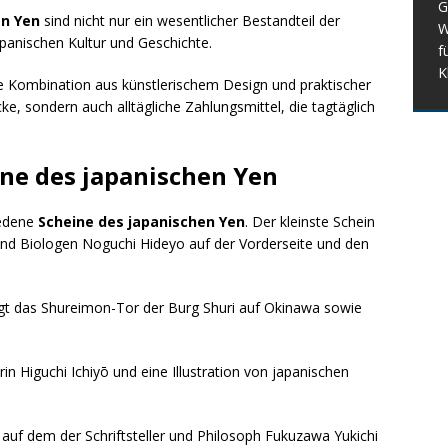
G
n Yen
sind nicht nur ein wesentlicher Bestandteil der
W
apanischen Kultur und Geschichte.
f
K
e Kombination aus künstlerischem Design und praktischer
cke, sondern auch alltägliche Zahlungsmittel, die tagtäglich
ne des japanischen Yen
iedene
Scheine des japanischen Yen
. Der kleinste Schein
 und Biologen Noguchi Hideyo auf der Vorderseite und den
eigt das Shureimon-Tor der Burg Shuri auf Okinawa sowie
rin Higuchi Ichiyō und eine Illustration von japanischen
 auf dem der Schriftsteller und Philosoph Fukuzawa Yukichi