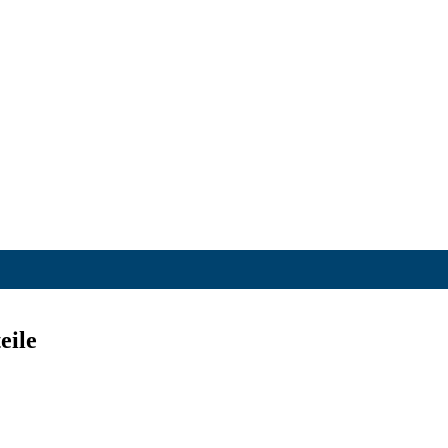
eile
til: