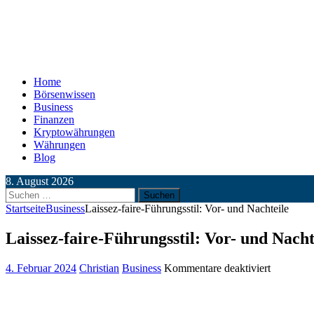
Home
Börsenwissen
Business
Finanzen
Kryptowährungen
Währungen
Blog
8. August 2026
Suchen
nach:
Startseite
Business
Laissez-faire-Führungsstil: Vor- und Nachteile
Laissez-faire-Führungsstil: Vor- und Nacht
für
4. Februar 2024
Christian
Business
Kommentare deaktiviert
Laissez-
faire-
Führungss