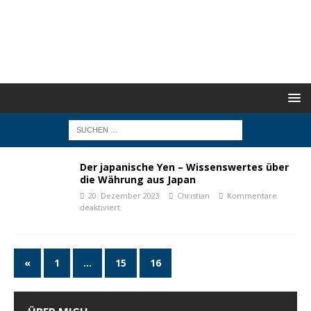
Der japanische Yen – Wissenswertes über
die Währung aus Japan
20. Dezember 2023
Christian
Kommentare
deaktiviert
«
1
…
15
16