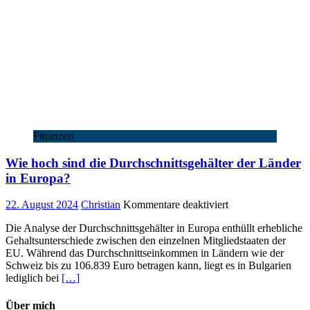
Finanzen
Wie hoch sind die Durchschnittsgehälter der Länder
in Europa?
für
22. August 2024
Christian
Kommentare deaktiviert
Wie
Die Analyse der Durchschnittsgehälter in Europa enthüllt erhebliche
hoch
Gehaltsunterschiede zwischen den einzelnen Mitgliedstaaten der
sind
EU. Während das Durchschnittseinkommen in Ländern wie der
die
Schweiz bis zu 106.839 Euro betragen kann, liegt es in Bulgarien
Durchschnittsgehäl
lediglich bei
[…]
der
Länder
in
Über mich