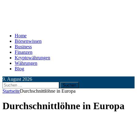
Home
Börsenwissen
Business
Finanzen
Kryptowährungen
Währungen
Blog
9. August 2026
Suchen
nach:
Startseite
Durchschnittlöhne in Europa
Durchschnittlöhne in Europa