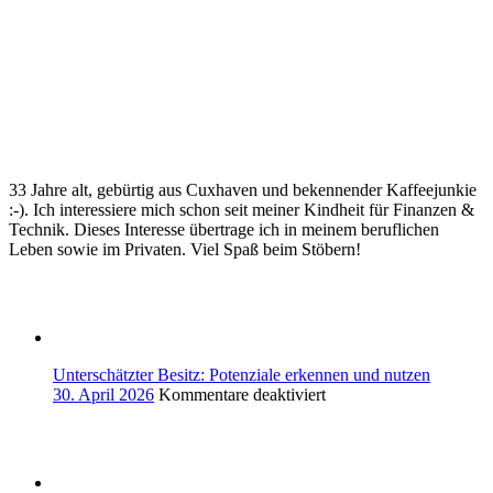
Europa?
33 Jahre alt, gebürtig aus Cuxhaven und bekennender Kaffeejunkie
:-). Ich interessiere mich schon seit meiner Kindheit für Finanzen &
Technik. Dieses Interesse übertrage ich in meinem beruflichen
Leben sowie im Privaten. Viel Spaß beim Stöbern!
Unterschätzter Besitz: Potenziale erkennen und nutzen
für
30. April 2026
Kommentare deaktiviert
Unterschätzter
Besitz:
Potenziale
erkennen
und