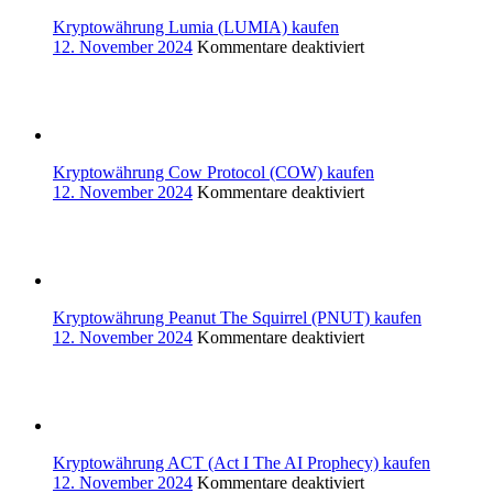
nutzen
Kryptowährung Lumia (LUMIA) kaufen
für
12. November 2024
Kommentare deaktiviert
Kryptowährung
Lumia
(LUMIA)
kaufen
Kryptowährung Cow Protocol (COW) kaufen
für
12. November 2024
Kommentare deaktiviert
Kryptowährung
Cow
Protocol
(COW)
kaufen
Kryptowährung Peanut The Squirrel (PNUT) kaufen
für
12. November 2024
Kommentare deaktiviert
Kryptowährung
Peanut
The
Squirrel
(PNUT)
kaufen
Kryptowährung ACT (Act I The AI Prophecy) kaufen
für
12. November 2024
Kommentare deaktiviert